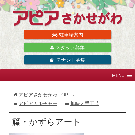
駐車場案内
スタッフ募集
テナント募集
アピアさかせがわ
TOP
アピアカルチャー
趣味／手工芸
籐・かずらアート