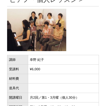
講師
幸野 紀子
受講料
¥6,000
材料費
道具代
開講曜日
月2回／第1・3月曜（個人30分）