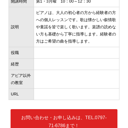
開講時間
第1・3月曜 10：00～12：30
ピアノは、大人の初心者の方から経験者の方
への個人レッスンです。歌は懐かしい叙情歌
説明
や童謡を皆で楽しく歌います。楽譜の読めな
い方も基礎から丁寧に指導します。経験者の
方はご希望の曲を指導します。
役職
経歴
アピア以外
の教室
URL
お問い合わせ・お申し込みは、TEL.0797-
71-6786まで！