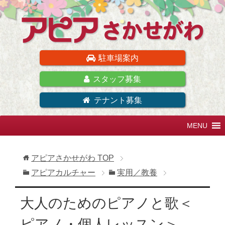
駐車場案内
スタッフ募集
テナント募集
アピアさかせがわ
TOP
アピアカルチャー
実用／教養
大人のためのピアノと歌＜
ピアノ・個人レッスン＞