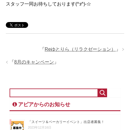
スタッフ一同お待ちしております(^з^)-☆
「
Reゆとりら（リラクゼーション）
」
「
8月のキャンペーン
」
アピアからのお知らせ
「スイーツ＆ベーカリーイベント」出店者募集！
2023年12月16日