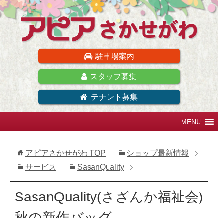
駐車場案内
スタッフ募集
テナント募集
アピアさかせがわ
TOP
ショップ最新情報
サービス
SasanQuality
SasanQuality(さざんか福祉会)
秋の新作バッグ