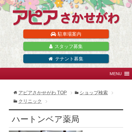
駐車場案内
スタッフ募集
テナント募集
アピアさかせがわ
TOP
ショップ検索
クリニック
ハートンベア薬局