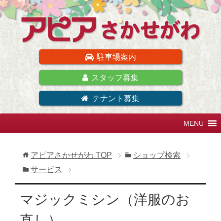
駐車場案内
スタッフ募集
テナント募集
アピアさかせがわ
TOP
ショップ検索
サービス
マジックミシン（洋服のお
直し）