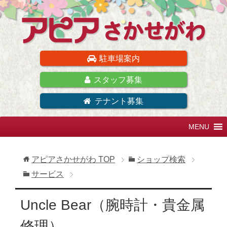
駐車場案内
スタッフ募集
テナント募集
アピアさかせがわ
TOP
ショップ検索
サービス
Uncle Bear（腕時計・貴金属
修理）