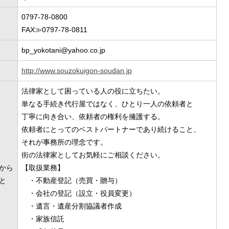
0797-78-0800
FAX≫0797-78-0811
bp_yokotani@yahoo.co.jp
http://www.souzokuigon-soudan.jp
法律家として困っている人の役に立ちたい。
単なる手続き代行屋ではなく、ひとり一人の依頼者と
丁寧に向き合い、依頼者の権利を擁護する。
依頼者にとってのベストパートナーであり続けること、
それが事務所の理念です。
街の法律家としてお気軽にご相談ください。
から
【取扱業務】
と
・不動産登記（売買・贈与）
・会社の登記（設立・役員変更）
・遺言・遺産分割協議者作成
・家族信託